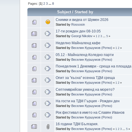
Pages: [
1
]
2
3
...
8
Subject
/
Started by
Снимки и видеа от Шумен 2026
Started by
Rossosin
17-ти рожден ден 08-10.05
Started by
Georgi Nikolov
«
1
2
3
...
5
»
Неделно Майналенд кафе
Started by
Веселин Куршумов (Ротко)
«
1
2
»
05.12 - Майналенд-Коледно парти
Started by
Веселин Куршумов (Ротко)
Понеделник 1 Декември - среща на площада
Started by
Веселин Куршумов (Ротко)
Опит за "късна" есенна ТДМ среща
Started by
Веселин Куршумов (Ротко)
«
1
2
»
Септемврийски уикенд на морето?
Started by
Веселин Куршумов (Ротко)
На гости на ТДМ Гърция - Рожден ден
Started by
Веселин Куршумов (Ротко)
Рок фестивал в името на Славян Иванов
Started by
Веселин Куршумов (Ротко)
16 години ТДМ България.
Started by
Веселин Куршумов (Ротко)
«
1
2
3
...
5
»