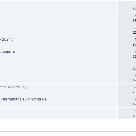
1
1
2
 2024 г.
4
9
 с морето
2
2
1
rld Record Day
2
7
я или Yamaha TDM World Re
1
2