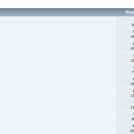
Repl
3
7
3
1
4
1
7
1
1
1
1
1
9
6
12