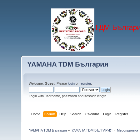
ТДМ Българи
YAMAHA TDM България
Welcome,
Guest
. Please
login
or
register
.
Login with username, password and session length
Home
Forum
Help
Search
Calendar
Login
Register
YAMAHA TDM България
»
YAMAHA TDM БЪЛГАРИЯ
»
Мероприятия