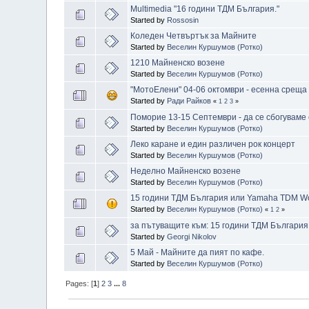
Multimedia "16 години ТДМ България."
Started by
Rossosin
Коледен Четвъртък за Майните
Started by
Веселин Куршумов (Ротко)
1210 Майненско возене
Started by
Веселин Куршумов (Ротко)
"МотоЕлени" 04-06 октомври - есенна среща -
Started by
Ради Райков
«
1
2
3
»
Поморие 13-15 Септември - да се сбогуваме
Started by
Веселин Куршумов (Ротко)
Леко каране и един различен рок концерт
Started by
Веселин Куршумов (Ротко)
Неделно Майненско возене
Started by
Веселин Куршумов (Ротко)
15 години ТДМ България или Yamaha TDM Wo
Started by
Веселин Куршумов (Ротко)
«
1
2
»
за пътуващите към: 15 години ТДМ Българи
Started by
Georgi Nikolov
5 Май - Майните да пият по кафе.
Started by
Веселин Куршумов (Ротко)
Pages: [
1
]
2
3
...
8