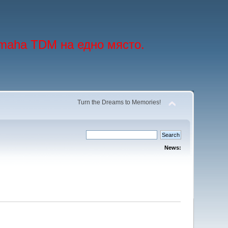
maha TDM на едно място.
Turn the Dreams to Memories!
News: