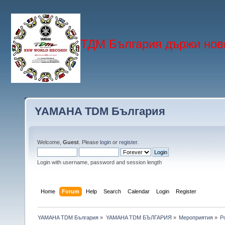
ТДМ България държи нови
YAMAHA TDM България
Welcome,
Guest
. Please
login
or
register
.
Login with username, password and session length
Home
Forum
Help
Search
Calendar
Login
Register
YAMAHA TDM България
»
YAMAHA TDM БЪЛГАРИЯ
»
Мероприятия
»
Р