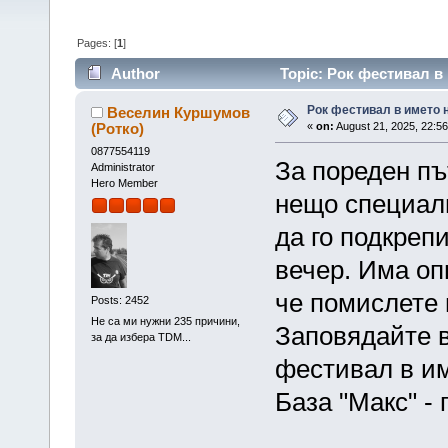
Pages: [
1
]
Author
Topic: Рок фестивал в
Рок фестивал в името 
Веселин Куршумов
(Ротко)
«
on:
August 21, 2025, 22:56
0877554119
За пореден пъ
Administrator
Hero Member
нещо специалн
да го подкреп
вечер. Има оп
че помислете 
Posts: 2452
Не са ми нужни 235 причини,
Заповядайте в
за да избера TDM...
фестивал в им
База "Макс" - 