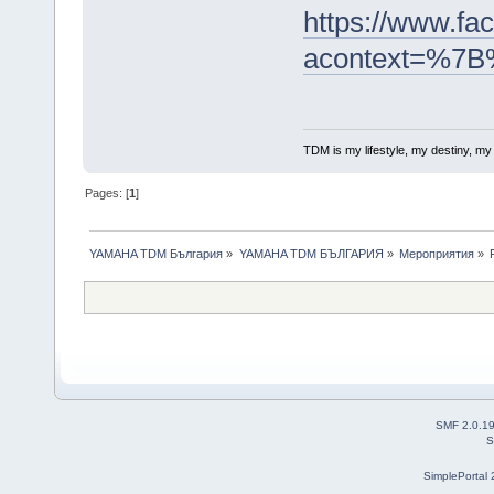
https://www.f
acontext=%7B
TDM is my lifestyle, my destiny, my r
Pages: [
1
]
YAMAHA TDM България
»
YAMAHA TDM БЪЛГАРИЯ
»
Мероприятия
»
SMF 2.0.1
S
SimplePortal 